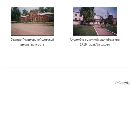
Здание Глушковской детской
Ансамбль суконной мануфактуры
школы искусств
1719 год.п.Глушково
© Copyrig